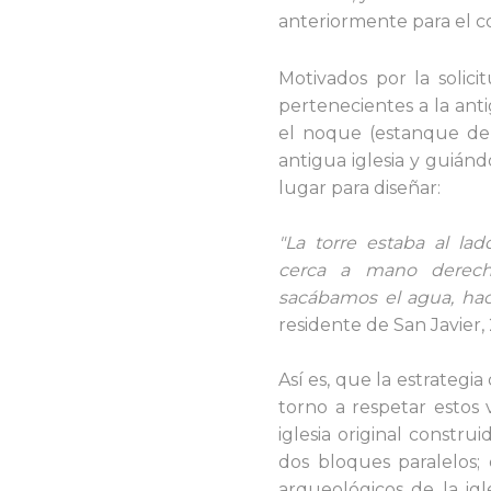
anteriormente para el c
Motivados por la solic
pertenecientes a la anti
el noque (estanque de 
antigua iglesia y guiá
lugar para diseñar:
"La torre estaba al lad
cerca a mano derech
sacábamos el agua, ha
residente de San Javier,
Así es, que la estrateg
torno a respetar estos 
iglesia original constru
dos bloques paralelos; e
arqueológicos de la ig