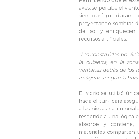
Permitiendo que el exter
aves, se percibe el viento
siendo así que d
urante e
proyectando sombras di
del sol y enriquecen l
recursos artificiales.
"Las construidas por Sc
la cubierta, en la zona 
ventanas detrás de los r
imágenes según la hora 
El vidrio se utilizó ún
hacia el sur-, para aseg
a las piezas patrimoniale
responde a una lógica con
absorbe y contiene,
materiales comparten 