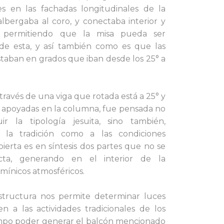
les en las fachadas longitudinales de la
albergaba al coro, y conectaba interior y
a, permitiendo que la misa pueda ser
 de esta, y así también como es que las
staban en grados que iban desde los 25° a
través de una viga que rotada está a 25° y
 apoyadas en la columna, fue pensada no
r la tipología jesuita, sino también,
 la tradición como a las condiciones
ubierta es en síntesis dos partes que no se
cta, generando en el interior de la
lumínicos atmosféricos.
structura
nos permite determinar luces
a las actividades tradicionales de los
iempo poder generar el balcón mencionado