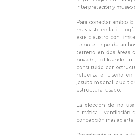
interpretación y museo s
Para conectar ambos bl
muy visto en la tipología
este claustro con límit
como el tope de ambos 
terreno en dos áreas c
privado, u
tilizando u
constituido por estruc
refuerza el diseño en 
jesuita misional, que ti
estructural usado.
La elección de no usa
climática - ventilación
concepción mas abierta 