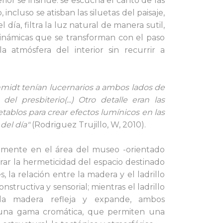
ior se insinúe: se escucha el canto de las
, incluso se atisban las siluetas del paisaje,
l día, filtra la luz natural de manera sutil,
námicas que se transforman con el paso
a atmósfera del interior sin recurrir a
hmidt tenían lucernarios a ambos lados de
del presbiterio(...) Otro detalle eran las
etablos para crear efectos lumínicos en las
del día"
(Rodriguez Trujillo, W, 2010).
icamente en el área del museo -orientado
urar la hermeticidad del espacio destinado
s, la relación entre la madera y el ladrillo
structiva y sensorial; mientras el ladrillo
 la madera refleja y expande, ambos
una gama cromática, que permiten una