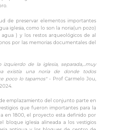
oro.
itud de preservar elementos importantes
gua iglesia,
como lo son la noria(un pozo)
agua ) y los restos arqueológicos de al
ndonos por las memorias documentales del
o izquierdo de la iglesia, se
parada,...muy
a existía una noria de donde todos
ce poco lo tapamos"
- Prof Carmelo Jou,
 2024.
ia de emplazamiento del conjunto parte en
vestigios que fueron importantes para la
ida en 1800, el proyecto esta definido por
l bloque iglesia alineada a los vestigios
lesia antigua y los bloques de centro de