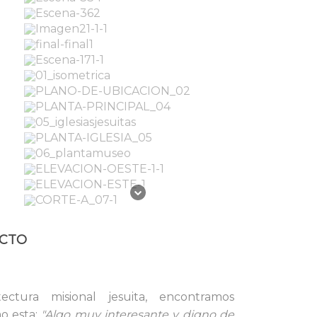
ECTO
ectura misional jesuita, encontramos
o esta:
"Algo
muy interesante y digno de